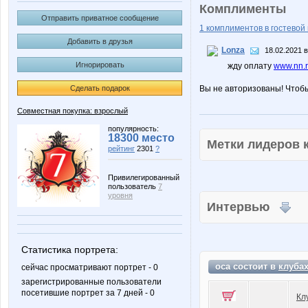
Комплименты
Отправить приватное сообщение
1 комплиментов в гостевой 
Добавить в друзья
Lonza
18.02.2021 в
Игнорировать
жду оплату
www.nn.r
Сделать подарок
Вы не авторизованы! Чтоб
Совместная покупка: взрослый
популярность:
18300 место
Метки лидеров
рейтинг
2301
?
Привилегированный
пользователь
7
уровня
Интервью
Статистика портрета:
oca состоит в
клуба
сейчас просматривают портрет - 0
зарегистрированные пользователи
посетившие портрет за 7 дней - 0
Кл